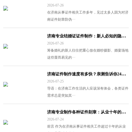
2026-07-26
在济南从事证件相关工作多年，见过太多人因为对济
南证件刻章防伪···
济
南专业结婚证证件制作：新人必知的隐藏服务清单与避坑指南
2026-07-26
筹备婚礼的新人往往把重心放在婚纱摄影、婚宴场地
这些显而易见的···
济
南证件制作速度有多快？亲测告诉你24小时出证不是梦
2026-07-25
导语：在济南工作生活的人应该深有体会，各类证件
需求总是突如其···
济
南专业制作各种证件刻章：从业十年的深度使用报告
2026-07-24
前言 作为在济南从事证件相关工作超过十年的从业