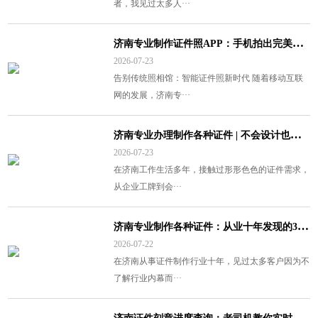
者，我见过太多人···
济
南专业制作证件照APP：手机拍出完美证件照的秘密武器
2026-07-23
告别传统照相馆：智能证件照新时代 随着移动互联
网的发展，济南专···
济
南专业办理制作各种证件 | 不会设计也能搞定！揭秘证件制作全流程
2026-07-23
在济南工作生活多年，接触过形形色色的证件需求，
从企业工牌到会···
济
南专业制作各种证件：从业十年发现的3大选购真相
2026-07-22
在济南从事证件制作行业十年，见过太多客户因为不
了解行业内幕而···
济
南证件刻章进度查询：老司机教你实时掌握制证动态