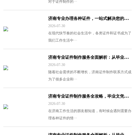
对于证件制作的···
济
南专业办理各种证件，一站式解决您的证书需求
2026-07-30
在现代快节奏的社会生活中，各类证件和证书成为了
我们工作生活中···
济
南专业证件制作服务全面解析：从毕业证到各类证书一站式搞定
2026-07-30
随着社会需求的不断增长，济南证件制作联系方式成
为了很多企业和···
济
南专业证件制作服务全攻略，毕业文凭办理找这里准没错
2026-07-30
在济南工作生活的朋友都知道，有时候会遇到需要办
理各种证件的情···
济
南专业证件制作服务全面解析：从毕业证到各类证书一站搞定