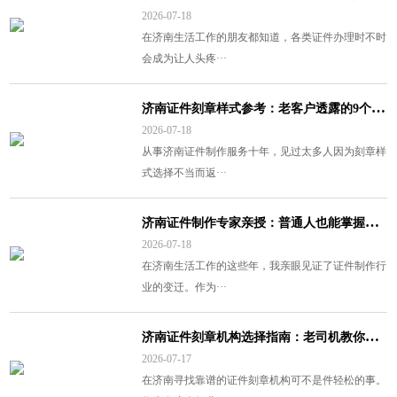
2026-07-18
在济南生活工作的朋友都知道，各类证件办理时不时
会成为让人头疼···
济
南证件刻章样式参考：老客户透露的9个实用设计要点
2026-07-18
从事济南证件制作服务十年，见过太多人因为刻章样
式选择不当而返···
济
南证件制作专家亲授：普通人也能掌握的专业办证技巧
2026-07-18
在济南生活工作的这些年，我亲眼见证了证件制作行
业的变迁。作为···
济
南证件刻章机构选择指南：老司机教你避开这5大雷区
2026-07-17
在济南寻找靠谱的证件刻章机构可不是件轻松的事。