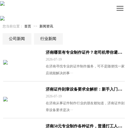
您当前位置：
首页
>>
新闻资讯
公司新闻
行业新闻
济
南哪里有专业制作证件？老司机带你避坑选靠谱团队
2026-07-19
在济南寻找专业的证件制作服务，可不是随便找一家
店就能解决的事···
济
南证件刻章设备要求全解析：新手入门必知的核心要点
2026-07-19
在济南从事证件制作行业的朋友都知道，济南证件刻
章设备要求是决···
济
南50元专业制作各种证件，普通打工人省心又省钱的秘密武器