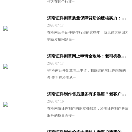
作为在这个行业···
济
南证件刻章质量保障背后的硬核实力：从业十年的真实洞察
2026-07-17
在济南从事证件制作行业的这些年，我见过太多因为
刻章质量问题而···
济
南证件刻章网上申请全攻略：老司机教你避开这7大坑！
2026-07-17
💡 济南证件刻章网上申请，我踩过的坑比你想象的
多 作为在济南从···
济
南证件制作售后服务有多靠谱？老客户告诉你真实体验
2026-07-16
在济南做证件制作的朋友都知道，济南证件制作售后
服务的质量直接···
济
南证件制作价格大揭秘！老客户透露的真实内幕（附省钱攻略）